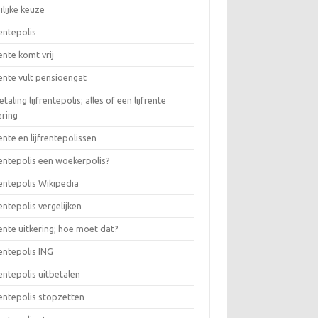
lijke keuze
rentepolis
rente komt vrij
rente vult pensioengat
etaling lijfrentepolis; alles of een lijfrente
ering
rente en lijfrentepolissen
rentepolis een woekerpolis?
rentepolis Wikipedia
rentepolis vergelijken
rente uitkering; hoe moet dat?
rentepolis ING
rentepolis uitbetalen
rentepolis stopzetten