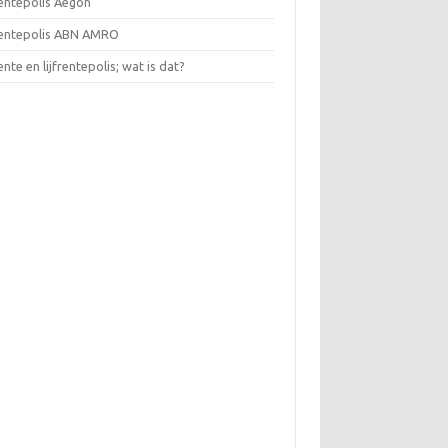
rentepolis Aegon
frentepolis ABN AMRO
rente en lijfrentepolis; wat is dat?