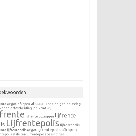
oekwoorden
afsluiten
amro
aegon
afkopen
beeindigen
belasting
ekenen
echtscheiding
ing
komt vrij
jfrente
lijfrente
lijfrente opzeggen
Lijfrentepolis
is
lijfrentepolis
lijfrentepolis afkopen
amro
lijfrentepolis aegon
entepolis afsluiten
lijfrentepolis beeindigen