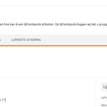
 en hoe kan ik een lijfrentepolis afsluiten. Op lijfrentepolis leggen wij het u graag 
S
LIJFRENTE UITKERING
Li
Lijf
 1″]
Alle