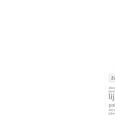
Z
abn 
ber
li
pol
abn 
lijfr