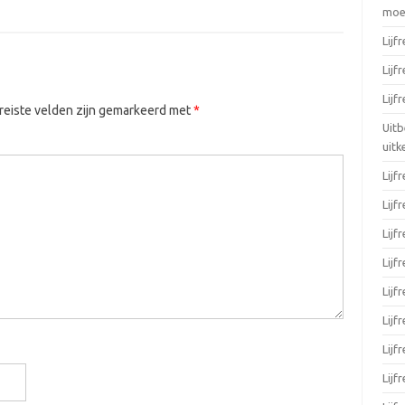
moei
Lijf
Lijf
Lijf
eiste velden zijn gemarkeerd met
*
Uitb
uitk
Lijf
Lijf
Lijf
Lijf
Lijf
Lijf
Lijf
Lijf