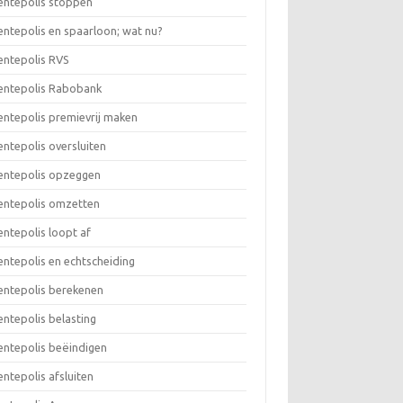
rentepolis stoppen
rentepolis en spaarloon; wat nu?
rentepolis RVS
rentepolis Rabobank
rentepolis premievrij maken
rentepolis oversluiten
rentepolis opzeggen
rentepolis omzetten
rentepolis loopt af
rentepolis en echtscheiding
rentepolis berekenen
rentepolis belasting
rentepolis beëindigen
rentepolis afsluiten