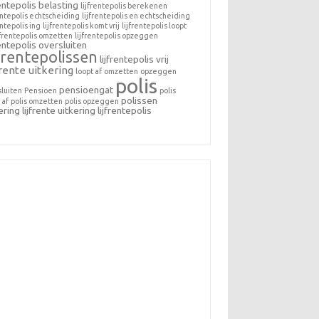
rentepolis belasting
lijfrentepolis berekenen
entepolis echtscheiding
lijfrentepolis en echtscheiding
entepolis ing
lijfrentepolis komt vrij
lijfrentepolis loopt
jfrentepolis omzetten
lijfrentepolis opzeggen
rentepolis oversluiten
jfrentepolissen
lijfrentepolis vrij
frente uitkering
loopt af
omzetten
opzeggen
polis
pensioengat
sluiten
Pensioen
polis
polissen
 af
polis omzetten
polis opzeggen
ering lijfrente
uitkering lijfrentepolis