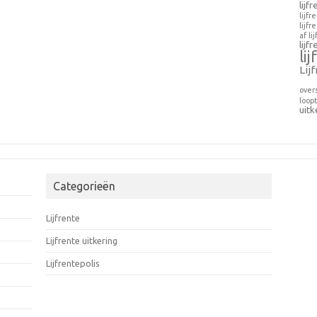
lijf
lijfr
lijfr
af
li
lijf
li
Lij
over
loopt
uitk
Categorieën
Lijfrente
Lijfrente uitkering
Lijfrentepolis