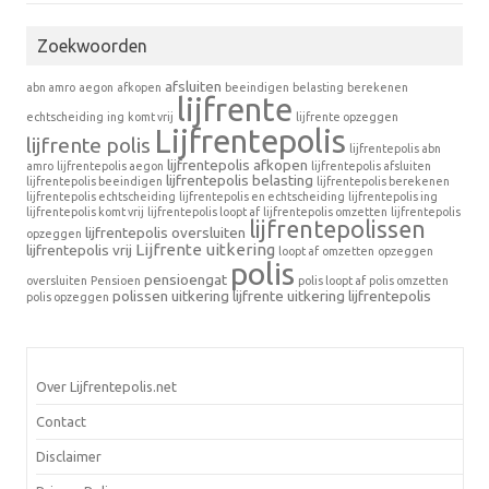
Zoekwoorden
afsluiten
abn amro
aegon
afkopen
beeindigen
belasting
berekenen
lijfrente
echtscheiding
ing
komt vrij
lijfrente opzeggen
Lijfrentepolis
lijfrente polis
lijfrentepolis abn
lijfrentepolis afkopen
amro
lijfrentepolis aegon
lijfrentepolis afsluiten
lijfrentepolis belasting
lijfrentepolis beeindigen
lijfrentepolis berekenen
lijfrentepolis echtscheiding
lijfrentepolis en echtscheiding
lijfrentepolis ing
lijfrentepolis komt vrij
lijfrentepolis loopt af
lijfrentepolis omzetten
lijfrentepolis
lijfrentepolissen
lijfrentepolis oversluiten
opzeggen
Lijfrente uitkering
lijfrentepolis vrij
loopt af
omzetten
opzeggen
polis
pensioengat
oversluiten
Pensioen
polis loopt af
polis omzetten
polissen
uitkering lijfrente
uitkering lijfrentepolis
polis opzeggen
Over Lijfrentepolis.net
Contact
Disclaimer