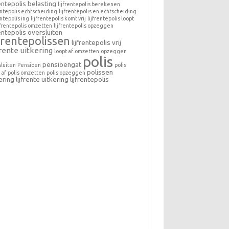
rentepolis belasting
lijfrentepolis berekenen
entepolis echtscheiding
lijfrentepolis en echtscheiding
entepolis ing
lijfrentepolis komt vrij
lijfrentepolis loopt
jfrentepolis omzetten
lijfrentepolis opzeggen
rentepolis oversluiten
jfrentepolissen
lijfrentepolis vrij
frente uitkering
loopt af
omzetten
opzeggen
polis
pensioengat
sluiten
Pensioen
polis
polissen
 af
polis omzetten
polis opzeggen
ering lijfrente
uitkering lijfrentepolis