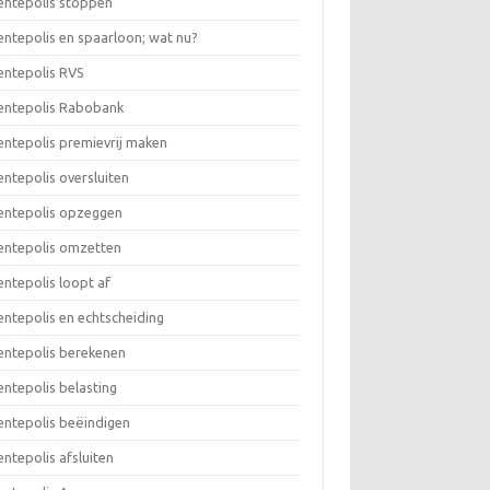
rentepolis stoppen
rentepolis en spaarloon; wat nu?
rentepolis RVS
rentepolis Rabobank
rentepolis premievrij maken
rentepolis oversluiten
rentepolis opzeggen
rentepolis omzetten
rentepolis loopt af
rentepolis en echtscheiding
rentepolis berekenen
rentepolis belasting
rentepolis beëindigen
rentepolis afsluiten