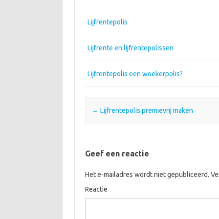
Lijfrentepolis
Lijfrente en lijfrentepolissen
Lijfrentepolis een woekerpolis?
Post navigation
←
Lijfrentepolis premievrij maken
Geef een reactie
Het e-mailadres wordt niet gepubliceerd.
Ver
Reactie