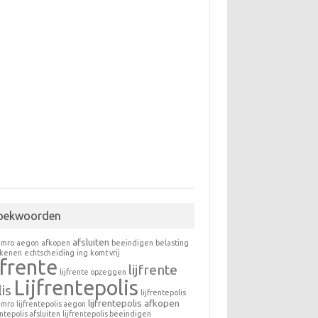
oekwoorden
afsluiten
amro
aegon
afkopen
beeindigen
belasting
ekenen
echtscheiding
ing
komt vrij
jfrente
lijfrente
lijfrente opzeggen
Lijfrentepolis
is
lijfrentepolis
lijfrentepolis afkopen
amro
lijfrentepolis aegon
entepolis afsluiten
lijfrentepolis beeindigen