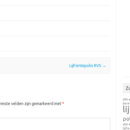
Lijfrentepolis RVS
→
Z
abn 
eiste velden zijn gemarkeerd met
*
ber
li
pol
abn 
lijfr