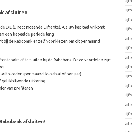
Lijf
Lijf
nk afsluiten
Lijf
e DIL (Direct Ingaande Lijfrente). Als uw kapitaal vrijkomt
Lijf
dan een bepaalde periode lang
Lijf
 bij de Rabobank er zelf voor kiezen om dit per maand,
Lijf
Lijf
rentepolis af te sluiten bij de Rabobank. Deze voordelen zijn:
Lijf
ng
 wilt worden (per maand, kwartaal of per jaar)
Lijf
 gelijkblijvende uitkering
Lijf
ier van profiteren
Lijf
Lijf
Lijf
e Rabobank afsluiten?
Lijf