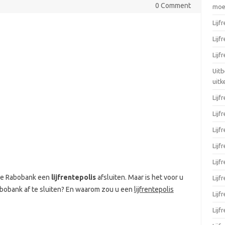
0 Comment
moei
Lijf
Lijf
Lijf
Uitb
uitk
Lijf
Lijf
Lijf
Lijf
Lijf
 de Rabobank een
lijfrentepolis
afsluiten. Maar is het voor u
Lijf
abobank af te sluiten? En waarom zou u een
lijfrentepolis
Lijf
Lijf