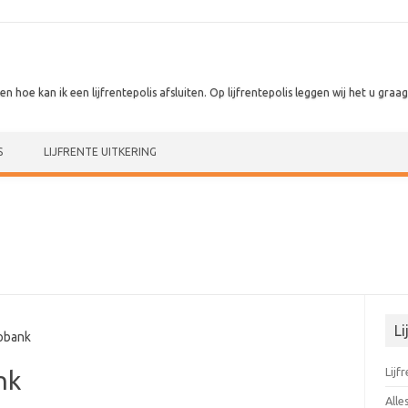
 en hoe kan ik een lijfrentepolis afsluiten. Op lijfrentepolis leggen wij het u graag 
S
LIJFRENTE UITKERING
Li
obank
Lijf
nk
Alle