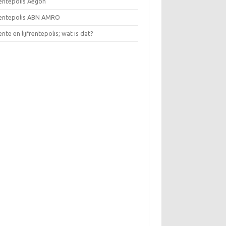
rentepolis Aegon
frentepolis ABN AMRO
rente en lijfrentepolis; wat is dat?