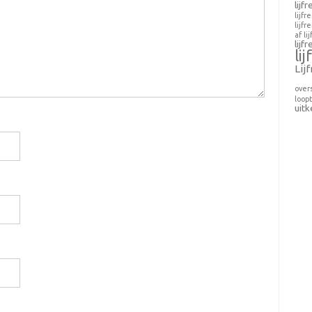
lijf
lijfr
lijfr
af
li
lijf
li
Lij
over
loopt
uitk