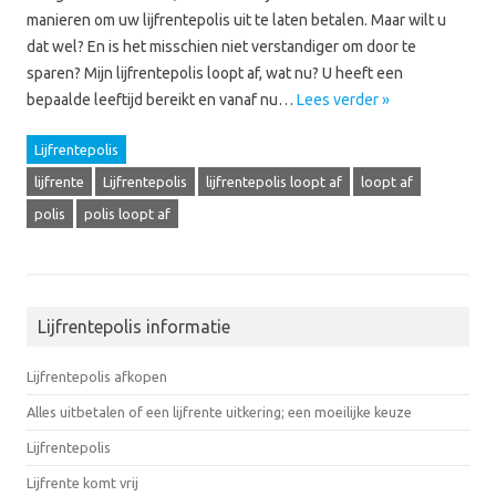
manieren om uw lijfrentepolis uit te laten betalen. Maar wilt u
dat wel? En is het misschien niet verstandiger om door te
sparen? Mijn lijfrentepolis loopt af, wat nu? U heeft een
bepaalde leeftijd bereikt en vanaf nu…
Lees verder »
Lijfrentepolis
lijfrente
Lijfrentepolis
lijfrentepolis loopt af
loopt af
polis
polis loopt af
Lijfrentepolis informatie
Lijfrentepolis afkopen
Alles uitbetalen of een lijfrente uitkering; een moeilijke keuze
Lijfrentepolis
Lijfrente komt vrij