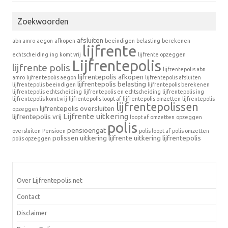
Zoekwoorden
afsluiten
abn amro
aegon
afkopen
beeindigen
belasting
berekenen
lijfrente
echtscheiding
ing
komt vrij
lijfrente opzeggen
Lijfrentepolis
lijfrente polis
lijfrentepolis abn
lijfrentepolis afkopen
amro
lijfrentepolis aegon
lijfrentepolis afsluiten
lijfrentepolis belasting
lijfrentepolis beeindigen
lijfrentepolis berekenen
lijfrentepolis echtscheiding
lijfrentepolis en echtscheiding
lijfrentepolis ing
lijfrentepolis komt vrij
lijfrentepolis loopt af
lijfrentepolis omzetten
lijfrentepolis
lijfrentepolissen
lijfrentepolis oversluiten
opzeggen
Lijfrente uitkering
lijfrentepolis vrij
loopt af
omzetten
opzeggen
polis
pensioengat
oversluiten
Pensioen
polis loopt af
polis omzetten
polissen
uitkering lijfrente
uitkering lijfrentepolis
polis opzeggen
Over Lijfrentepolis.net
Contact
Disclaimer