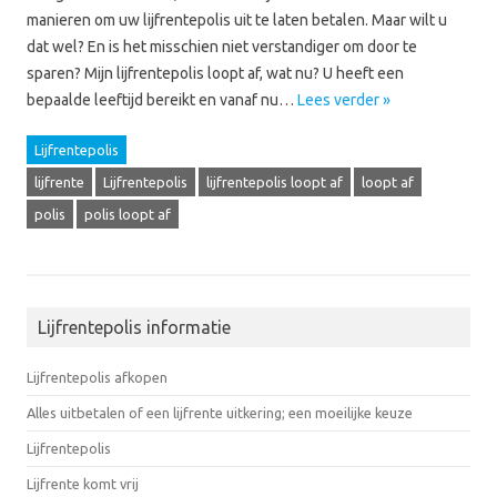
manieren om uw lijfrentepolis uit te laten betalen. Maar wilt u
dat wel? En is het misschien niet verstandiger om door te
sparen? Mijn lijfrentepolis loopt af, wat nu? U heeft een
bepaalde leeftijd bereikt en vanaf nu…
Lees verder »
Lijfrentepolis
lijfrente
Lijfrentepolis
lijfrentepolis loopt af
loopt af
polis
polis loopt af
Lijfrentepolis informatie
Lijfrentepolis afkopen
Alles uitbetalen of een lijfrente uitkering; een moeilijke keuze
Lijfrentepolis
Lijfrente komt vrij