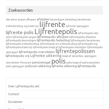
Zoekwoorden
afsluiten
abn amro
aegon
afkopen
beeindigen
belasting
berekenen
lijfrente
echtscheiding
ing
komt vrij
lijfrente opzeggen
Lijfrentepolis
lijfrente polis
lijfrentepolis abn
lijfrentepolis afkopen
amro
lijfrentepolis aegon
lijfrentepolis afsluiten
lijfrentepolis belasting
lijfrentepolis beeindigen
lijfrentepolis berekenen
lijfrentepolis echtscheiding
lijfrentepolis en echtscheiding
lijfrentepolis ing
lijfrentepolis komt vrij
lijfrentepolis loopt af
lijfrentepolis omzetten
lijfrentepolis
lijfrentepolissen
lijfrentepolis oversluiten
opzeggen
Lijfrente uitkering
lijfrentepolis vrij
loopt af
omzetten
opzeggen
polis
pensioengat
oversluiten
Pensioen
polis loopt af
polis omzetten
polissen
uitkering lijfrente
uitkering lijfrentepolis
polis opzeggen
Over Lijfrentepolis.net
Contact
Disclaimer