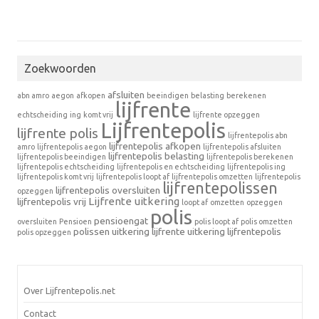
Zoekwoorden
afsluiten
abn amro
aegon
afkopen
beeindigen
belasting
berekenen
lijfrente
echtscheiding
ing
komt vrij
lijfrente opzeggen
Lijfrentepolis
lijfrente polis
lijfrentepolis abn
lijfrentepolis afkopen
amro
lijfrentepolis aegon
lijfrentepolis afsluiten
lijfrentepolis belasting
lijfrentepolis beeindigen
lijfrentepolis berekenen
lijfrentepolis echtscheiding
lijfrentepolis en echtscheiding
lijfrentepolis ing
lijfrentepolis komt vrij
lijfrentepolis loopt af
lijfrentepolis omzetten
lijfrentepolis
lijfrentepolissen
lijfrentepolis oversluiten
opzeggen
Lijfrente uitkering
lijfrentepolis vrij
loopt af
omzetten
opzeggen
polis
pensioengat
oversluiten
Pensioen
polis loopt af
polis omzetten
polissen
uitkering lijfrente
uitkering lijfrentepolis
polis opzeggen
Over Lijfrentepolis.net
Contact