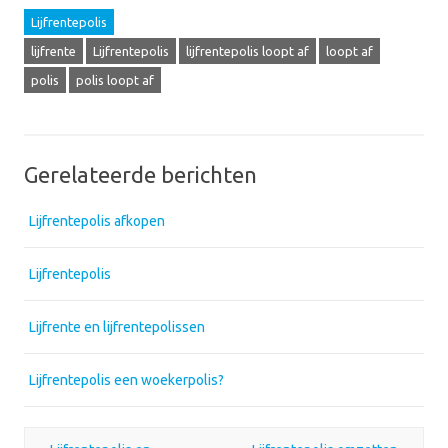
Lijfrentepolis
lijfrente
Lijfrentepolis
lijfrentepolis loopt af
loopt af
polis
polis loopt af
Gerelateerde berichten
Lijfrentepolis afkopen
Lijfrentepolis
Lijfrente en lijfrentepolissen
Lijfrentepolis een woekerpolis?