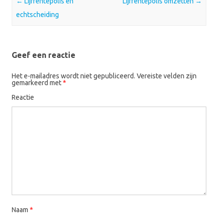
Post navigation
←
Lijfrentepolis en
Lijfrentepolis omzetten
→
echtscheiding
Geef een reactie
Het e-mailadres wordt niet gepubliceerd.
Vereiste velden zijn
gemarkeerd met
*
Reactie
Naam
*