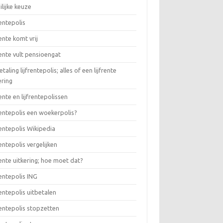
lijke keuze
rentepolis
rente komt vrij
rente vult pensioengat
etaling lijfrentepolis; alles of een lijfrente
ering
rente en lijfrentepolissen
rentepolis een woekerpolis?
rentepolis Wikipedia
rentepolis vergelijken
rente uitkering; hoe moet dat?
rentepolis ING
rentepolis uitbetalen
rentepolis stopzetten