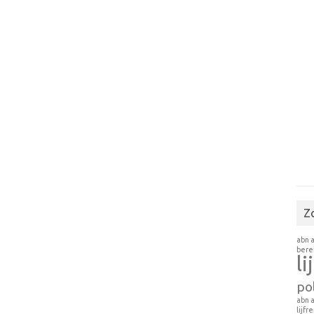
Z
abn 
ber
li
pol
abn 
lijfr