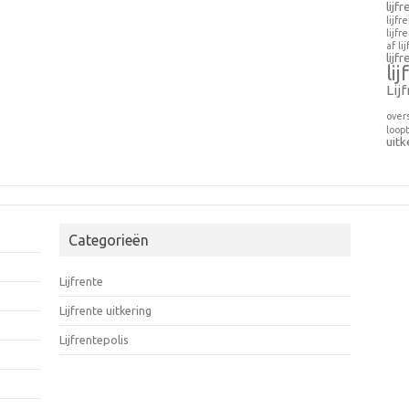
lijf
lijfr
lijfr
af
li
lijf
li
Lij
over
loopt
uitk
Categorieën
Lijfrente
Lijfrente uitkering
Lijfrentepolis