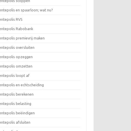
rentepolis stoppen
rentepolis en spaarloon; wat nu?
rentepolis RVS
rentepolis Rabobank
rentepolis premievrij maken
rentepolis oversluiten
rentepolis opzeggen
rentepolis omzetten
rentepolis loopt af
rentepolis en echtscheiding
rentepolis berekenen
rentepolis belasting
rentepolis beëindigen
rentepolis afsluiten