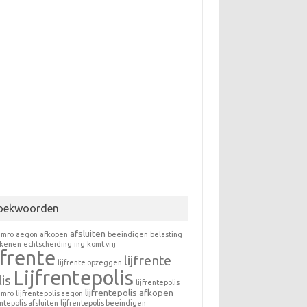
oekwoorden
afsluiten
amro
aegon
afkopen
beeindigen
belasting
ekenen
echtscheiding
ing
komt vrij
jfrente
lijfrente
lijfrente opzeggen
Lijfrentepolis
is
lijfrentepolis
lijfrentepolis afkopen
amro
lijfrentepolis aegon
entepolis afsluiten
lijfrentepolis beeindigen