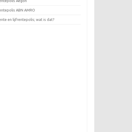
rentepolis Aegon
frentepolis ABN AMRO
rente en lijfrentepolis; wat is dat?