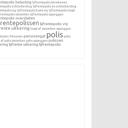
rentepolis belasting
lijfrentepolis berekenen
entepolis echtscheiding
lijfrentepolis en echtscheiding
entepolis ing
lijfrentepolis komt vrij
lijfrentepolis loopt
jfrentepolis omzetten
lijfrentepolis opzeggen
rentepolis oversluiten
jfrentepolissen
lijfrentepolis vrij
frente uitkering
loopt af
omzetten
opzeggen
polis
pensioengat
sluiten
Pensioen
polis
polissen
 af
polis omzetten
polis opzeggen
ering lijfrente
uitkering lijfrentepolis