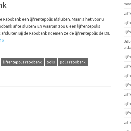
nk
moei
Lijf
e Rabobank een lijfrentepolis afsluiten. Maar is het voor u
Lijf
abobank af te sluiten? En waarom zou u een lijfrentepolis
Lijf
k afsluiten Bij de Rabobank noemen ze de lijfrentepolis de DIL
r »
Uitb
uitk
Lijf
lijfrentepolis rabobank
polis
polis rabobank
Lijf
Lijf
Lijf
Lijf
Lijf
Lijf
Lijf