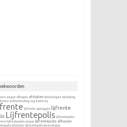
oekwoorden
afsluiten
amro
aegon
afkopen
beeindigen
belasting
ekenen
echtscheiding
ing
komt vrij
jfrente
lijfrente
lijfrente opzeggen
Lijfrentepolis
is
lijfrentepolis
lijfrentepolis afkopen
amro
lijfrentepolis aegon
entepolis afsluiten
lijfrentepolis beeindigen