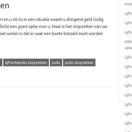
ten
moei
Lijf
n en u zit nu in een situatie waarin u dringend geld nodig
Lijf
ellicht een goed optie voor u. Maar is het stopzetten van uw
Lijf
 niet weten is dat er vaak een boete betaald moet worden
Uitb
uitk
Lijf
s
lijfrentepolis stopzetten
polis
polis stopzetten
Lijf
Lijf
Lijf
Lijf
Lijf
Lijf
Lijf