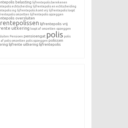
rentepolis belasting
lijfrentepolis berekenen
entepolis echtscheiding
lijfrentepolis en echtscheiding
entepolis ing
lijfrentepolis komt vrij
lijfrentepolis loopt
jfrentepolis omzetten
lijfrentepolis opzeggen
rentepolis oversluiten
jfrentepolissen
lijfrentepolis vrij
frente uitkering
loopt af
omzetten
opzeggen
polis
pensioengat
sluiten
Pensioen
polis
polissen
 af
polis omzetten
polis opzeggen
ering lijfrente
uitkering lijfrentepolis