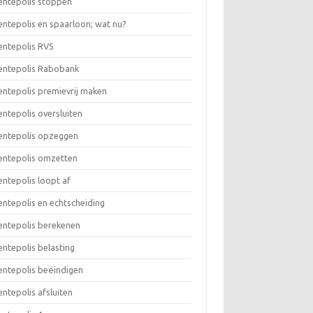
rentepolis stoppen
rentepolis en spaarloon; wat nu?
rentepolis RVS
rentepolis Rabobank
rentepolis premievrij maken
rentepolis oversluiten
rentepolis opzeggen
rentepolis omzetten
rentepolis loopt af
rentepolis en echtscheiding
rentepolis berekenen
rentepolis belasting
rentepolis beëindigen
rentepolis afsluiten