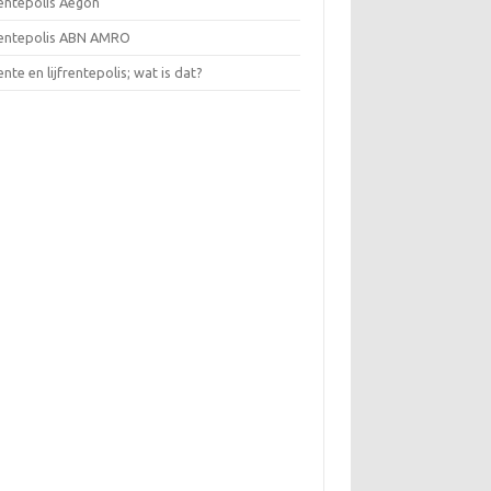
rentepolis Aegon
frentepolis ABN AMRO
rente en lijfrentepolis; wat is dat?