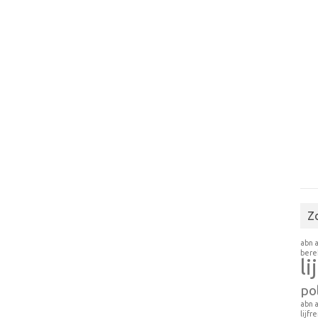
Z
abn 
ber
li
pol
abn 
lijfr