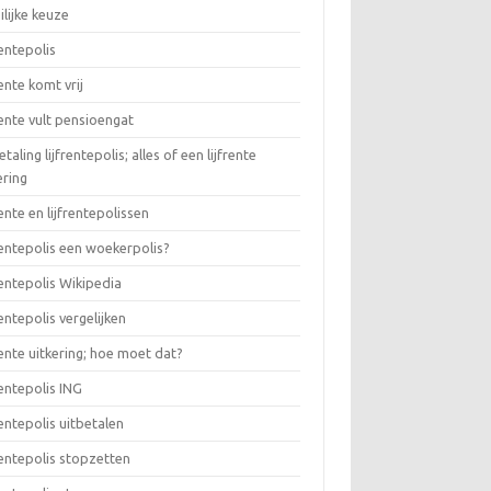
lijke keuze
rentepolis
rente komt vrij
rente vult pensioengat
etaling lijfrentepolis; alles of een lijfrente
ering
rente en lijfrentepolissen
rentepolis een woekerpolis?
rentepolis Wikipedia
rentepolis vergelijken
rente uitkering; hoe moet dat?
rentepolis ING
rentepolis uitbetalen
rentepolis stopzetten