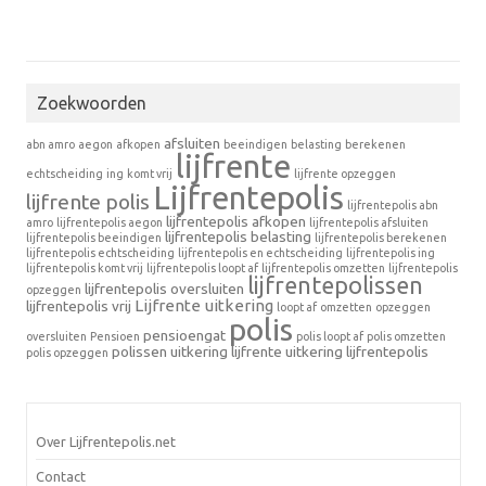
Zoekwoorden
afsluiten
abn amro
aegon
afkopen
beeindigen
belasting
berekenen
lijfrente
echtscheiding
ing
komt vrij
lijfrente opzeggen
Lijfrentepolis
lijfrente polis
lijfrentepolis abn
lijfrentepolis afkopen
amro
lijfrentepolis aegon
lijfrentepolis afsluiten
lijfrentepolis belasting
lijfrentepolis beeindigen
lijfrentepolis berekenen
lijfrentepolis echtscheiding
lijfrentepolis en echtscheiding
lijfrentepolis ing
lijfrentepolis komt vrij
lijfrentepolis loopt af
lijfrentepolis omzetten
lijfrentepolis
lijfrentepolissen
lijfrentepolis oversluiten
opzeggen
Lijfrente uitkering
lijfrentepolis vrij
loopt af
omzetten
opzeggen
polis
pensioengat
oversluiten
Pensioen
polis loopt af
polis omzetten
polissen
uitkering lijfrente
uitkering lijfrentepolis
polis opzeggen
Over Lijfrentepolis.net
Contact