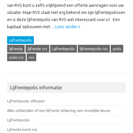
van RVS kunt u zelfs vrijblijvend een offerte aanvragen voor uw
situatie. Maar RVS staat niet erg bekend om zijn lijfrentepolissen
en is deze lijfrentepolis van RVS wel interessant voor u? Een
kapitaal opbouwen met…
Lees verder »
Lijfrentepolis
lijfrente
lijfrente rvs
Lijfrentepolis
lijfrentepolis rvs
polis
polis rvs
rvs
Lijfrentepolis informatie
Lijfrentepolis afkopen
Alles uitbetalen of een lijfrente uitkering; een moeilijke keuze
Lijfrentepolis
Lijfrente komt vrij