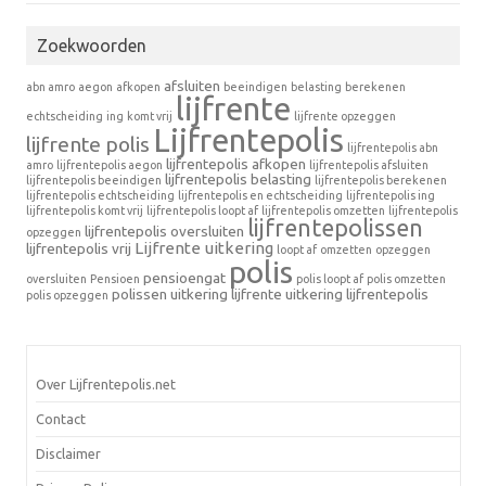
Zoekwoorden
afsluiten
abn amro
aegon
afkopen
beeindigen
belasting
berekenen
lijfrente
echtscheiding
ing
komt vrij
lijfrente opzeggen
Lijfrentepolis
lijfrente polis
lijfrentepolis abn
lijfrentepolis afkopen
amro
lijfrentepolis aegon
lijfrentepolis afsluiten
lijfrentepolis belasting
lijfrentepolis beeindigen
lijfrentepolis berekenen
lijfrentepolis echtscheiding
lijfrentepolis en echtscheiding
lijfrentepolis ing
lijfrentepolis komt vrij
lijfrentepolis loopt af
lijfrentepolis omzetten
lijfrentepolis
lijfrentepolissen
lijfrentepolis oversluiten
opzeggen
Lijfrente uitkering
lijfrentepolis vrij
loopt af
omzetten
opzeggen
polis
pensioengat
oversluiten
Pensioen
polis loopt af
polis omzetten
polissen
uitkering lijfrente
uitkering lijfrentepolis
polis opzeggen
Over Lijfrentepolis.net
Contact
Disclaimer