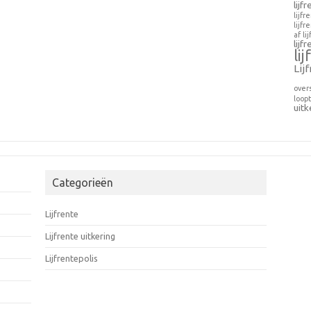
lijf
lijfr
lijfr
af
li
lijf
li
Lij
over
loopt
uitk
Categorieën
Lijfrente
Lijfrente uitkering
Lijfrentepolis