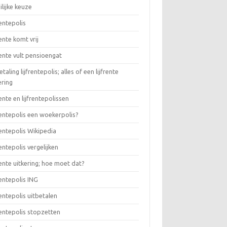
lijke keuze
rentepolis
rente komt vrij
rente vult pensioengat
etaling lijfrentepolis; alles of een lijfrente
ering
rente en lijfrentepolissen
rentepolis een woekerpolis?
rentepolis Wikipedia
rentepolis vergelijken
rente uitkering; hoe moet dat?
rentepolis ING
rentepolis uitbetalen
rentepolis stopzetten