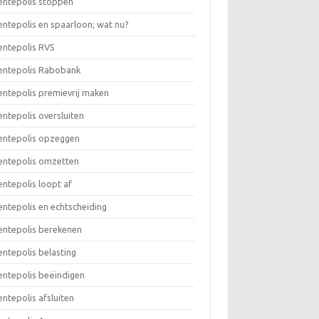
rentepolis stoppen
rentepolis en spaarloon; wat nu?
rentepolis RVS
rentepolis Rabobank
rentepolis premievrij maken
rentepolis oversluiten
rentepolis opzeggen
rentepolis omzetten
rentepolis loopt af
rentepolis en echtscheiding
rentepolis berekenen
rentepolis belasting
rentepolis beëindigen
rentepolis afsluiten