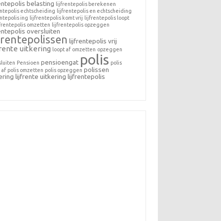
rentepolis belasting
lijfrentepolis berekenen
entepolis echtscheiding
lijfrentepolis en echtscheiding
entepolis ing
lijfrentepolis komt vrij
lijfrentepolis loopt
jfrentepolis omzetten
lijfrentepolis opzeggen
rentepolis oversluiten
jfrentepolissen
lijfrentepolis vrij
frente uitkering
loopt af
omzetten
opzeggen
polis
pensioengat
sluiten
Pensioen
polis
polissen
 af
polis omzetten
polis opzeggen
ering lijfrente
uitkering lijfrentepolis