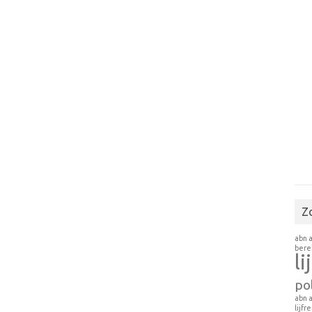
Z
abn 
ber
li
pol
abn 
lijfr