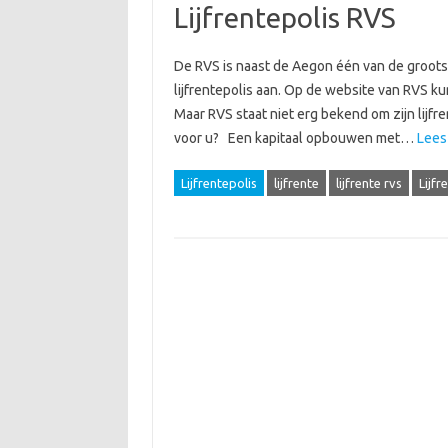
Lijfrentepolis RVS
De RVS is naast de Aegon één van de groots
lijfrentepolis aan. Op de website van RVS kun
Maar RVS staat niet erg bekend om zijn lijfr
voor u? Een kapitaal opbouwen met…
Lees
Lijfrentepolis
lijfrente
lijfrente rvs
Lijfr