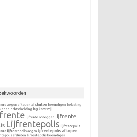
oekwoorden
afsluiten
amro
aegon
afkopen
beeindigen
belasting
ekenen
echtscheiding
ing
komt vrij
jfrente
lijfrente
lijfrente opzeggen
Lijfrentepolis
is
lijfrentepolis
lijfrentepolis afkopen
amro
lijfrentepolis aegon
entepolis afsluiten
lijfrentepolis beeindigen