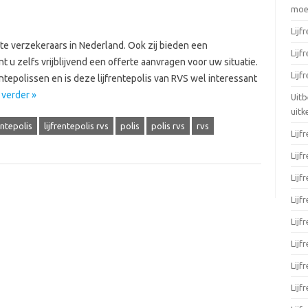
moei
Lijf
te verzekeraars in Nederland. Ook zij bieden een
Lijf
t u zelfs vrijblijvend een offerte aanvragen voor uw situatie.
Lijf
entepolissen en is deze lijfrentepolis van RVS wel interessant
 verder »
Uitb
uitk
entepolis
lijfrentepolis rvs
polis
polis rvs
rvs
Lijf
Lijf
Lijf
Lijf
Lijf
Lijf
Lijf
Lijf